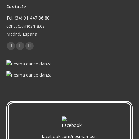
Contacto
Tel. (34) 91 447 86 80
contact@nesma.es
Madrid, España
Encuéntranos en:
Facebook
X
YouTube
page
page
page
opens
opens
opens
in
in
in
new
new
new
window
window
window
facebook.com/nesmamusic