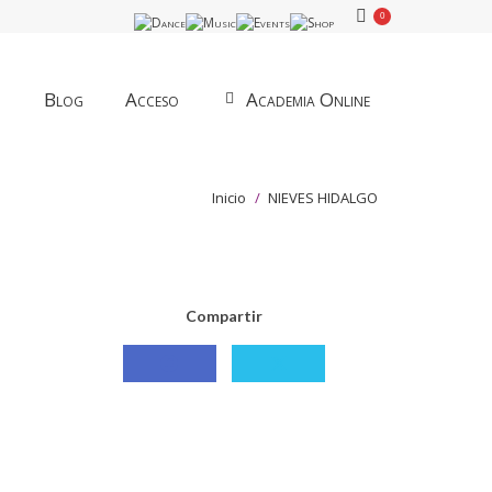
0
Blog
Acceso
Academia Online
Estás aquí:
Inicio
NIEVES HIDALGO
Compartir
Compartir
Compartir
con
con
Facebook
X