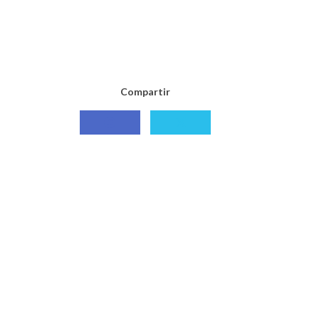
Compartir
Compartir
Compartir
con
con
Facebook
X