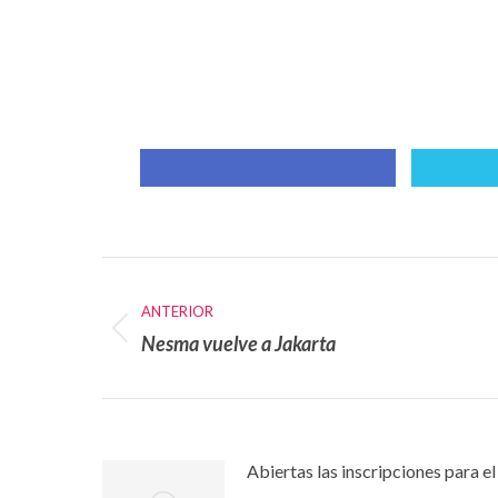
Compartir
con
Facebook
Navegación
entre
ANTERIOR
publicaciones
Nesma vuelve a Jakarta
Publicación
anterior:
Abiertas las inscripciones para el