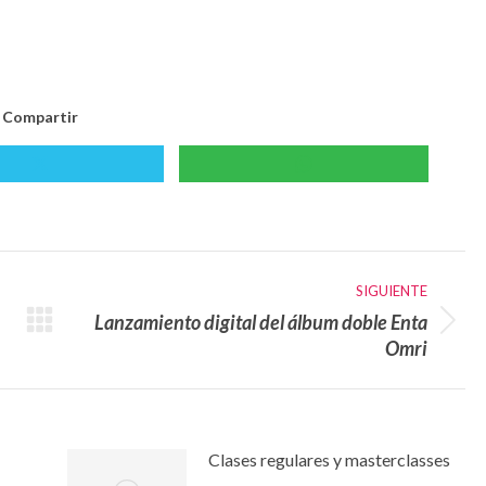
Compartir
Compartir
Compartir
con
con
X
WhatsApp
SIGUIENTE
Lanzamiento digital del álbum doble Enta
Publicación
Omri
siguiente:
Clases regulares y masterclasses