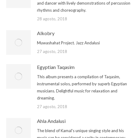
and dancer with lively demonstrations of percussion
rhythms and choreography.
28 agosto, 2018
Alkobry
Muwashahat Project. Jazz Andalusi
27 agosto, 2018
Egyptian Taqasim
This album presents a compilation of Taqasim,
instrumental solos, performed by superb Egyptian
musicians. Delightful music for relaxation and
dreaming.
27 agosto, 2018
Ahla Andalusi
The blend of Kamal's unique singing style and his
music can be considered a rarity in contemporary