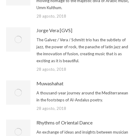
moving homage to the majestic diva of Arabic music,
Umm Kulthum.
28 agosto, 2018
Jorge Vera [GVS]
The Galvez / Vera / Schmitt trio has the subtlety of
jazz, the power of rock, the panache of latin jazz and
the innovation of fusion, creating music that is as
exciting as it is beautiful.
28 agosto, 2018
Muwashahat
A thousand-year journey around the Mediterranean
in the footsteps of Al-Andalus poetry.
28 agosto, 2018
Rhythms of Oriental Dance
An exchange of ideas and insights between musician