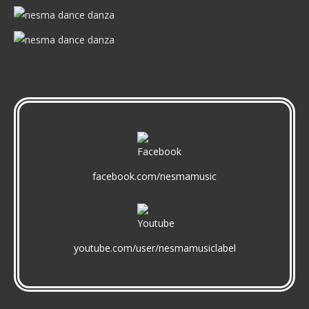
page
page
page
opens
opens
opens
in
in
in
new
new
new
window
window
window
facebook.com/nesmamusic
youtube.com/user/nesmamusiclabel