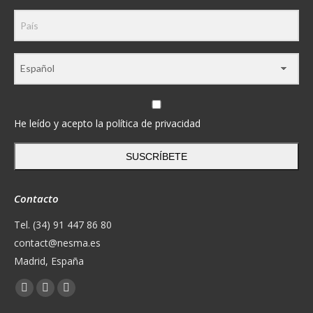
He leído y acepto la política de privacidad
SUSCRÍBETE
Contacto
Tel. (34) 91 447 86 80
contact@nesma.es
Madrid, España
Encuéntranos en:
Facebook
X
YouTube