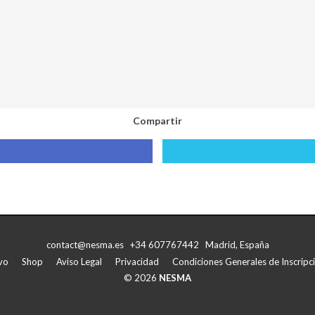
Compartir
Compartir
Compa
con
con
Facebook
X
contact@nesma.es +34 607767442 Madrid, España
vo
Shop
Aviso Legal
Privacidad
Condiciones Generales de Inscripci
© 2026
NESMA