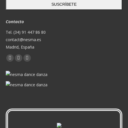
SUSCRÍBETE
Contacto
Tel. (34) 91 447 86 80
contact@nesma.es
Madrid, España
Encuéntranos en:
Facebook
X
YouTube
page
page
page
opens
opens
opens
in
in
in
new
new
new
window
window
window