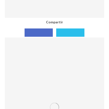
Compartir
Compartir
Compartir
con
con
Facebook
X