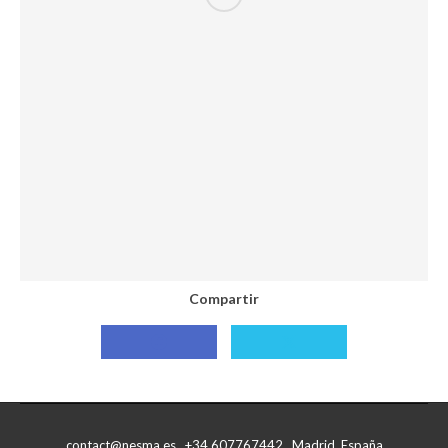
Compartir
Compartir
Compartir
con
con
Facebook
X
contact@nesma.es +34 607767442 Madrid, España