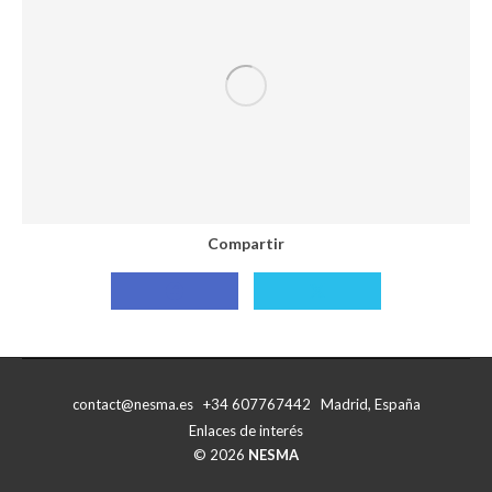
Facebook
X
Compartir
Compartir
Compartir
con
con
Facebook
X
contact@nesma.es +34 607767442 Madrid, España
Enlaces de interés
© 2026
NESMA