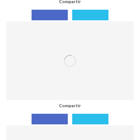
Compartir
Compartir
Compartir
con
con
Facebook
X
Compartir
Compartir
Compartir
con
con