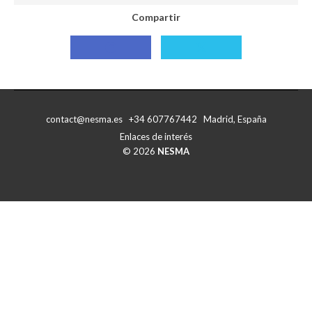
Compartir
Compartir
Compartir
con
con
Facebook
X
contact@nesma.es +34 607767442 Madrid, España
Enlaces de interés
© 2026
NESMA