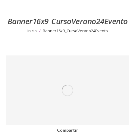
Banner16x9_CursoVerano24Evento
Estás aquí:
Inicio
Banner16x9_CursoVerano24Evento
Compartir