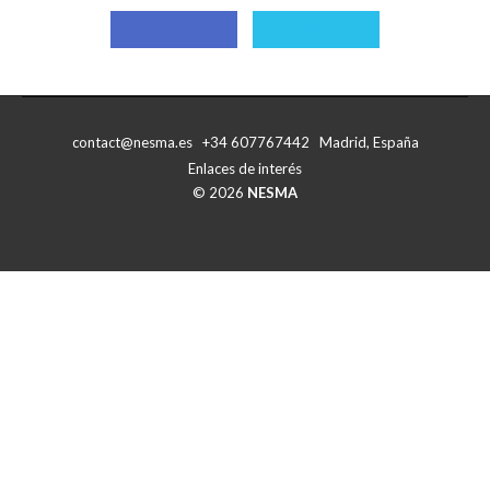
Compartir
Compartir
con
con
Facebook
X
contact@nesma.es +34 607767442 Madrid, España
Enlaces de interés
© 2026
NESMA