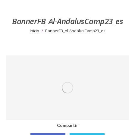
BannerFB_Al-AndalusCamp23_es
Estás aquí:
Inicio
BannerFB_Al-AndalusCamp23_es
Compartir