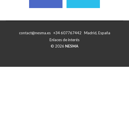
Compartir
Compartir
con
con
Facebook
X
contact@nesma.es +34 607767442 Madrid, España
Enlaces de interés
© 2026
NESMA