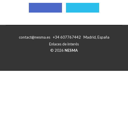
Compartir
Compartir
con
con
Facebook
X
contact@nesma.es +34 607767442 Madrid, España
Enlaces de interés
© 2026
NESMA