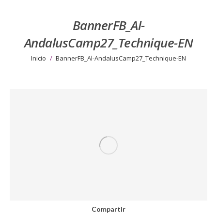
BannerFB_Al-
AndalusCamp27_Technique-EN
Estás aquí:
Inicio
BannerFB_Al-AndalusCamp27_Technique-EN
Compartir