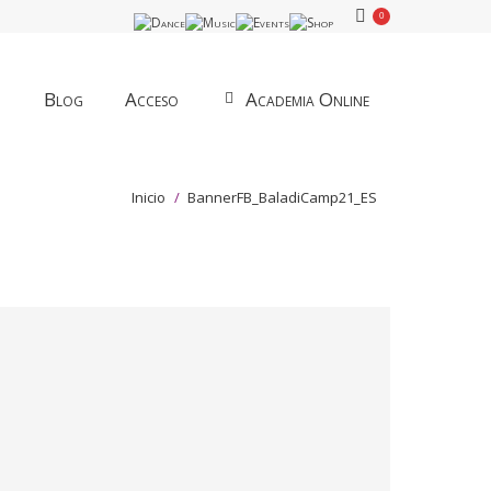
0
Blog
Acceso
Academia Online
Estás aquí:
Inicio
BannerFB_BaladiCamp21_ES