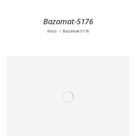
Bazamat-5176
Estás aquí:
Inicio
Bazamat-5176