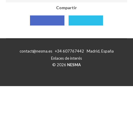
Compartir
Compartir
Compartir
con
con
Facebook
X
contact@nesma.es +34 607767442 Madrid, España
Enlaces de interés
© 2026
NESMA