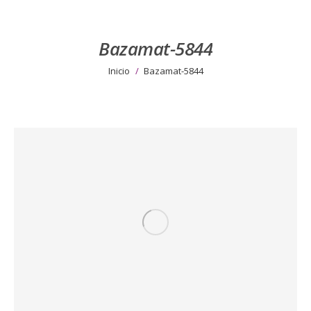
Bazamat-5844
Estás aquí:
Inicio
Bazamat-5844