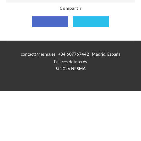
Compartir
Compartir
Compartir
con
con
Facebook
X
contact@nesma.es +34 607767442 Madrid, España
Enlaces de interés
© 2026
NESMA