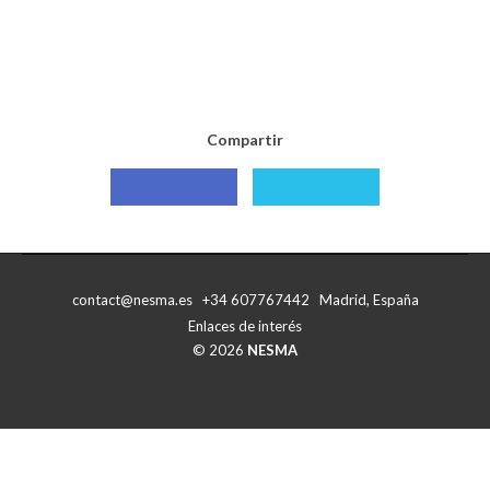
Compartir
Compartir
Compartir
con
con
Facebook
X
contact@nesma.es +34 607767442 Madrid, España
Enlaces de interés
© 2026
NESMA