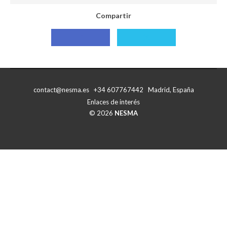
Compartir
Compartir
Compartir
con
con
Facebook
X
contact@nesma.es +34 607767442 Madrid, España
Enlaces de interés
© 2026
NESMA