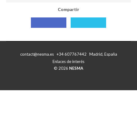
Compartir
Compartir
Compartir
con
con
Facebook
X
contact@nesma.es +34 607767442 Madrid, España
Enlaces de interés
© 2026
NESMA