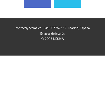
Compartir
Compartir
con
con
Facebook
X
contact@nesma.es +34 607767442 Madrid, España
Enlaces de interés
© 2026
NESMA