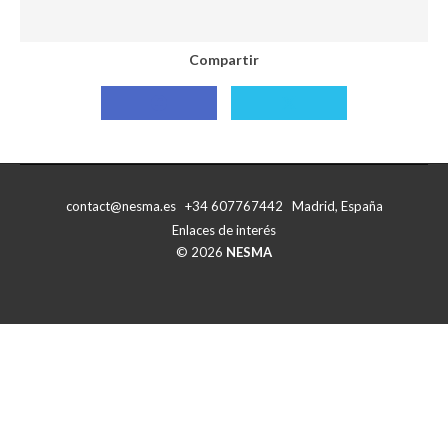
Compartir
Compartir
Compartir
con
con
Facebook
X
contact@nesma.es +34 607767442 Madrid, España
Enlaces de interés
© 2026
NESMA