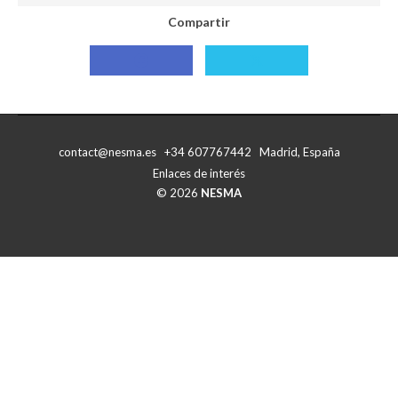
Compartir
Compartir
Compartir
con
con
Facebook
X
contact@nesma.es +34 607767442 Madrid, España
Enlaces de interés
© 2026
NESMA