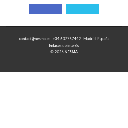
Compartir
Compartir
con
con
Facebook
X
contact@nesma.es +34 607767442 Madrid, España
Enlaces de interés
© 2026
NESMA