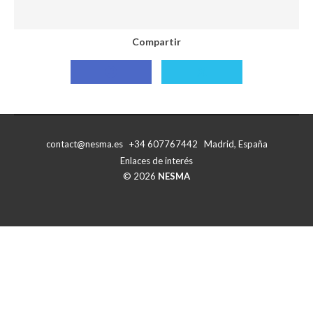
Compartir
Compartir
Compartir
con
con
Facebook
X
contact@nesma.es +34 607767442 Madrid, España
Enlaces de interés
© 2026
NESMA