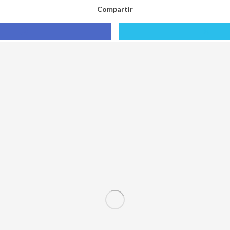
Compartir
Compartir
Compa
con
con
Facebook
X