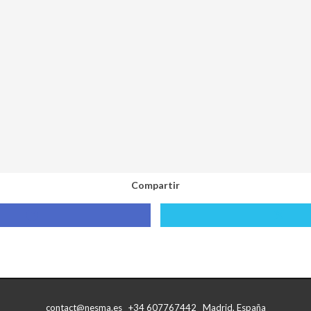
Compartir
Compartir
Compa
con
con
Facebook
X
contact@nesma.es +34 607767442 Madrid, España