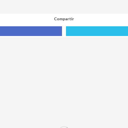
Compartir
Compartir
Compa
con
con
Facebook
X