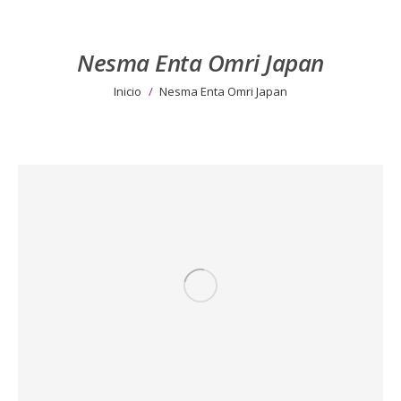
Nesma Enta Omri Japan
Estás aquí:
Inicio
Nesma Enta Omri Japan