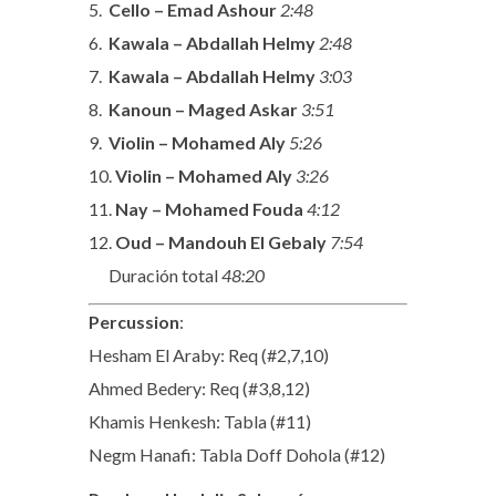
5.
Cello – Emad Ashour
2:48
6.
Kawala – Abdallah Helmy
2:48
7.
Kawala – Abdallah Helmy
3:03
8.
Kanoun – Maged Askar
3:51
9.
Violin – Mohamed Aly
5:26
10.
Violin – Mohamed Aly
3:26
11.
Nay – Mohamed Fouda
4:12
12.
Oud – Mandouh El Gebaly
7:54
Duración total
48:20
Percussion
:
Hesham El Araby: Req (#2,7,10)
Ahmed Bedery: Req (#3,8,12)
Khamis Henkesh: Tabla (#11)
Negm Hanafi: Tabla Doff Dohola (#12)