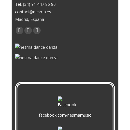
Tel. (34) 91 447 86 80
contact@nesma.es
Madrid, España
Encuéntranos en:
Facebook
X
YouTube
page
page
page
opens
opens
opens
in
in
in
new
new
new
window
window
window
facebook.com/nesmamusic