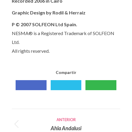
Recorded 2006 in Cairo
Graphic Design by Rodil & Herraiz
P © 2007 SOLFEON Ltd Spain.
NESMA® is a Registered Trademark of SOLFEON
Ltd.
All rights reserved.
Compartir
Compartir
Compartir
Compartir
con
con
con
Facebook
X
WhatsApp
Navegación
ANTERIOR
entre
Ahla Andalusi
Publicación