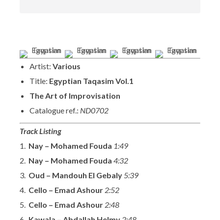
Artist:
Various
Title:
Egyptian Taqasim Vol.1
The Art of Improvisation
Catalogue ref.:
ND0702
Track Listing
1.
Nay – Mohamed Fouda
1:49
2.
Nay – Mohamed Fouda
4:32
3.
Oud – Mandouh El Gebaly
5:39
4.
Cello – Emad Ashour
2:52
5.
Cello – Emad Ashour
2:48
6.
Kawala – Abdallah Helmy
2:48