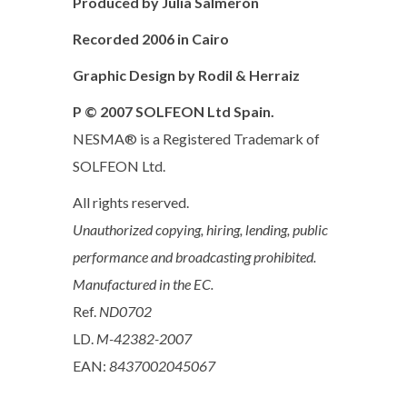
Produced by Julia Salmerón
Recorded 2006 in Cairo
Graphic Design by Rodil & Herraiz
P © 2007 SOLFEON Ltd Spain.
NESMA® is a Registered Trademark of
SOLFEON Ltd.
All rights reserved.
Unauthorized copying, hiring, lending, public
performance and broadcasting prohibited.
Manufactured in the EC.
Ref.
ND0702
LD.
M-42382-2007
EAN:
8437002045067