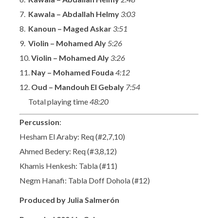
7.
Kawala – Abdallah Helmy
3:03
8.
Kanoun – Maged Askar
3:51
9.
Violin – Mohamed Aly
5:26
10.
Violin – Mohamed Aly
3:26
11.
Nay – Mohamed Fouda
4:12
12.
Oud – Mandouh El Gebaly
7:54
Total playing time
48:20
Percussion
:
Hesham El Araby: Req (#2,7,10)
Ahmed Bedery: Req (#3,8,12)
Khamis Henkesh: Tabla (#11)
Negm Hanafi: Tabla Doff Dohola (#12)
Produced by Julia Salmerón