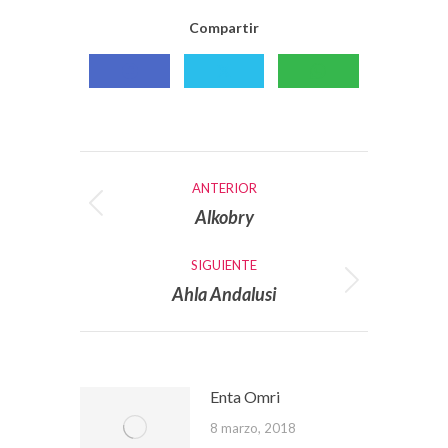
Compartir
Compartir
Compartir
Compartir
con
con
con
Facebook
X
WhatsApp
Navegación
ANTERIOR
entre
Alkobry
Publicación
publicaciones
anterior:
SIGUIENTE
Ahla Andalusi
Publicación
siguiente:
Enta Omri
8 marzo, 2018