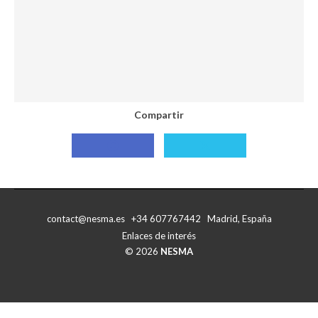
Compartir
Compartir
Compartir
con
con
Facebook
X
contact@nesma.es +34 607767442 Madrid, España
Enlaces de interés
© 2026
NESMA