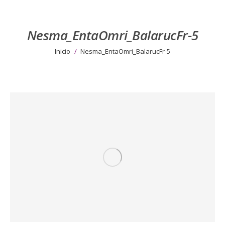
Nesma_EntaOmri_BalarucFr-5
Estás aquí:
Inicio
Nesma_EntaOmri_BalarucFr-5