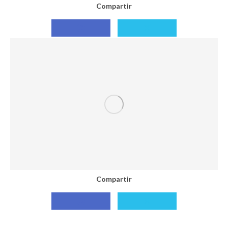
Compartir
Compartir
Compartir
con
con
Facebook
X
Compartir
Compartir
Compartir
con
con