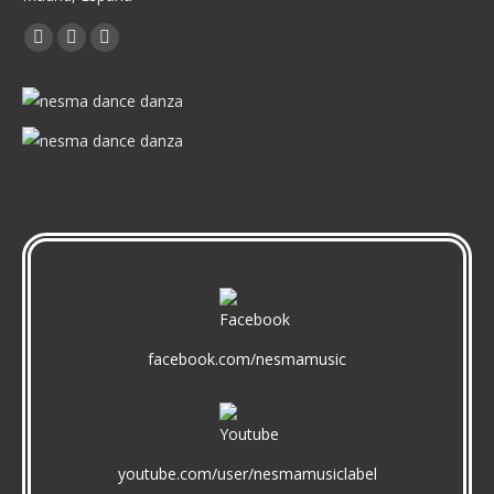
Encuéntranos en:
Facebook
X
YouTube
page
page
page
opens
opens
opens
in
in
in
new
new
new
window
window
window
facebook.com/nesmamusic
youtube.com/user/nesmamusiclabel