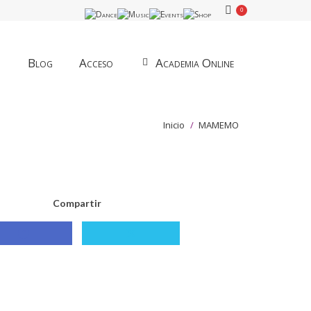
0
Blog
Acceso
Academia Online
Estás aquí:
Inicio
MAMEMO
Compartir
Compartir
Compartir
con
con
Facebook
X