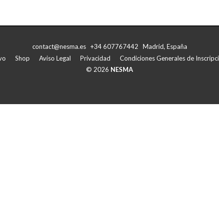
contact@nesma.es +34 607767442 Madrid, España
vo
Shop
Aviso Legal
Privacidad
Condiciones Generales de Inscripci
© 2026
NESMA