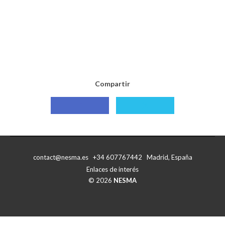
Compartir
Compartir
Compartir
con
con
Facebook
X
contact@nesma.es +34 607767442 Madrid, España
Enlaces de interés
© 2026
NESMA