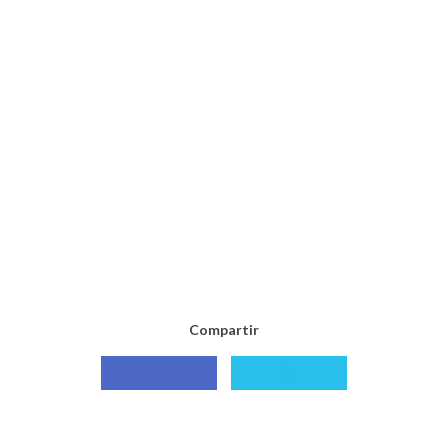
Compartir
Compartir
Compartir
con
con
Facebook
X