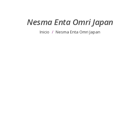
Nesma Enta Omri Japan
Estás aquí:
Inicio
Nesma Enta Omri Japan