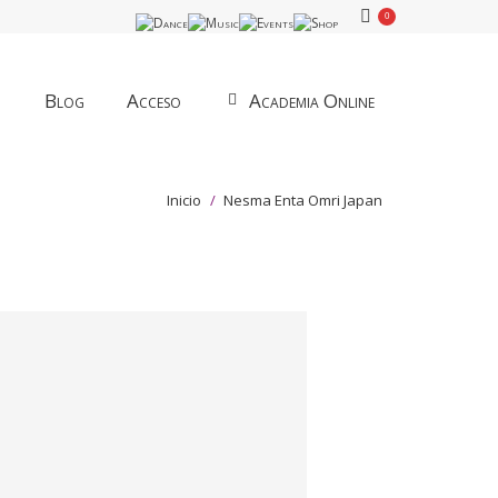
0
Blog
Acceso
Academia Online
Estás aquí:
Inicio
Nesma Enta Omri Japan