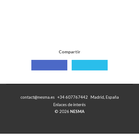
Compartir
Compartir
Compartir
con
con
Facebook
X
contact@nesma.es +34 607767442 Madrid, España
Enlaces de interés
© 2026
NESMA