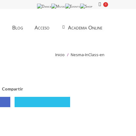
0
Blog
Acceso
Academia Online
Estás aquí:
Inicio
Nesma-InClass-en
Compartir
tir
Compartir
con
ook
X