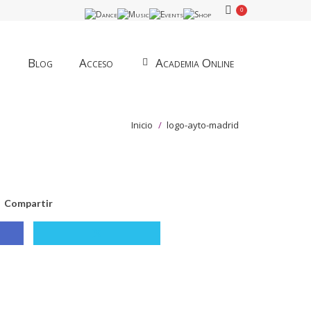
0
Blog
Acceso
Academia Online
Estás aquí:
Inicio
logo-ayto-madrid
Compartir
tir
Compartir
con
ook
X