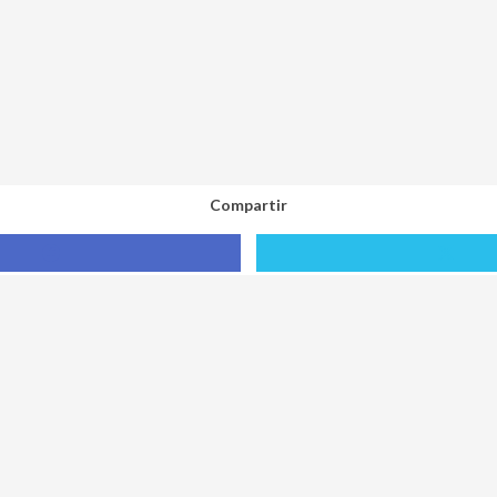
Compartir
Compartir
Compa
con
con
Facebook
X