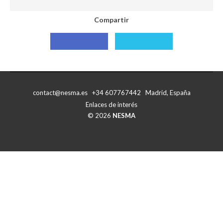
Compartir
Compartir
Compartir
con
con
Facebook
X
contact@nesma.es +34 607767442 Madrid, España
Enlaces de interés
© 2026
NESMA