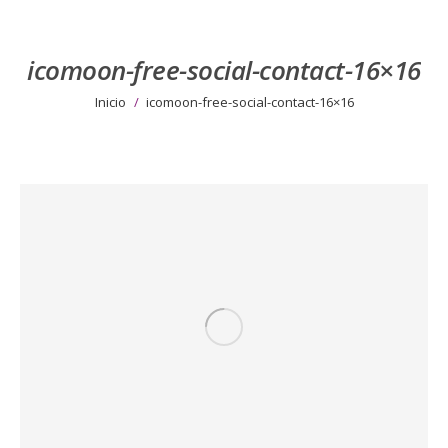
icomoon-free-social-contact-16×16
Estás aquí:
Inicio
icomoon-free-social-contact-16×16