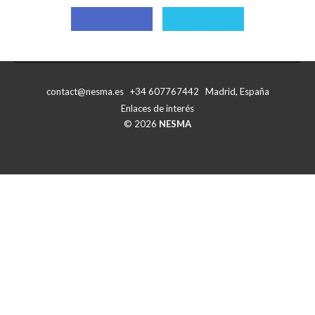
Compartir
Compartir
con
con
Facebook
X
contact@nesma.es +34 607767442 Madrid, España
Enlaces de interés
© 2026
NESMA