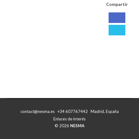
Compartir
Compart
con
Compart
Facebo
con
X
contact@nesma.es +34 607767442 Madrid, España
Enlaces de interés
© 2026
NESMA