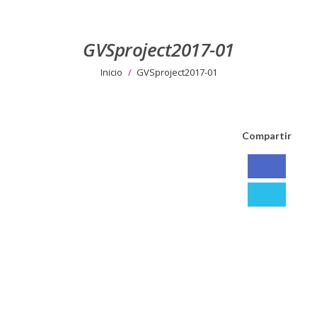
GVSproject2017-01
Estás aquí:
Inicio
GVSproject2017-01
Compartir
Compart
con
Compart
Facebo
con
X