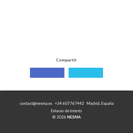
Compartir
Compartir
Compartir
con
con
Facebook
X
contact@nesma.es +34 607767442 Madrid, España
Enlaces de interés
© 2026
NESMA