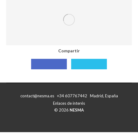
con
con
Facebook
X
Compartir
Compartir
Compartir
con
con
Facebook
X
contact@nesma.es +34 607767442 Madrid, España
Enlaces de interés
© 2026
NESMA