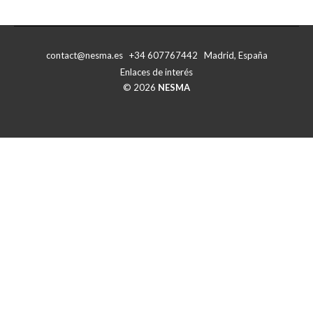
con
con
Facebook
X
contact@nesma.es +34 607767442 Madrid, España
Enlaces de interés
© 2026
NESMA