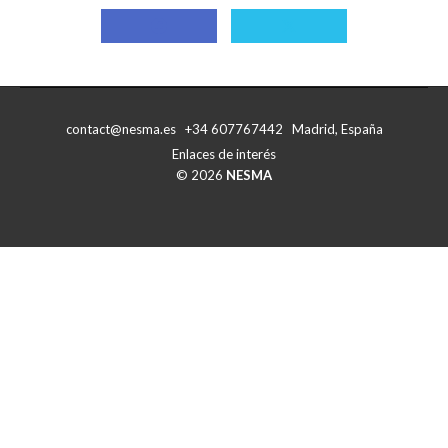
Compartir
Compartir
con
con
Facebook
X
contact@nesma.es +34 607767442 Madrid, España
Enlaces de interés
© 2026
NESMA