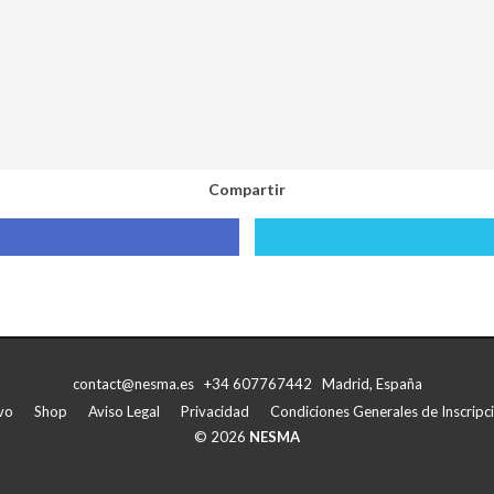
Compartir
Compartir
Compa
con
con
Facebook
X
contact@nesma.es +34 607767442 Madrid, España
vo
Shop
Aviso Legal
Privacidad
Condiciones Generales de Inscripci
© 2026
NESMA