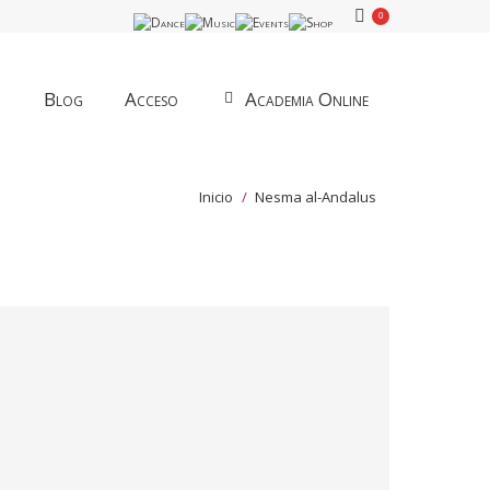
0
Blog
Acceso
Academia Online
Estás aquí:
Inicio
Nesma al-Andalus