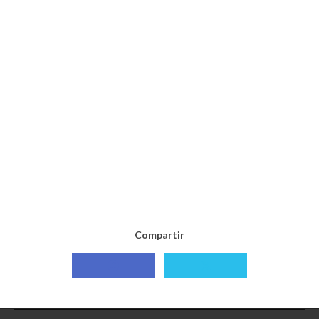
Compartir
Compartir
Compartir
con
con
Facebook
X